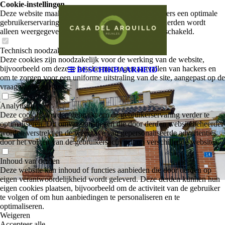
Cookie-instellingen
Deze website maakt gebruik van cookies om bezoekers een optimale
gebruikerservaring te bieden. Bepaalde inhoud van derden wordt
alleen weergegeven als "Inhoud van derden" is ingeschakeld.
Technisch noodzakelijk
Deze cookies zijn noodzakelijk voor de werking van de website,
bijvoorbeeld om deze te beschermen tegen aanvallen van hackers en
BESCHIKBAARHEID
om te zorgen voor een uniforme uitstraling van de site, aangepast op de
vraag van bezoekers.
Analytisch
Deze cookies worden gebruikt om de gebruikerservaring verder te
optimaliseren. Dit omvat statistieken die door derden websitebeheerder
worden verstrekt en de weergave van gepersonaliseerde advertenties
door het volgen van de gebruikersactiviteit op verschillende websites.
Inhoud van derden
Deze website kan inhoud of functies aanbieden die door derden op
eigen verantwoordelijkheid wordt geleverd. Deze derden kunnen hun
eigen cookies plaatsen, bijvoorbeeld om de activiteit van de gebruiker
te volgen of om hun aanbiedingen te personaliseren en te
optimaliseren.
Weigeren
Accepteer alle